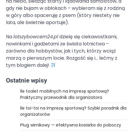
na niebo, śledząc starty i lądowania samolotów, a
gdy nie bujam w obłokach – wybieram się z rodziną
w góry albo spaceruję z psem (który niestety nie
lata, ale świetnie aportuje).
Na
lotszybowcem24.pl
dzielę się ciekawostkami,
nowinkami i gadżetami ze świata lotnictwa –
zarówno dla hobbystów, jak i tych, którzy wciąż
marzą o pierwszym locie. Rozgość się i… lećmy z
tym blogiem dalej!
Ostatnie wpisy
Ile toalet mobilnych na imprezę sportową?
Praktyczny przewodnik dla organizatora
Ile toi-toi na imprezę sportową? Szybki poradnik dla
organizatorów
Pług wirnikowy — efektywna kosiarka do poboczy