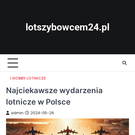
Skip
to
content
lotszybowcem24.pl
I HOBBY LOTNICZE
Najciekawsze wydarzenia
lotnicze w Polsce
admin
2024-05-26