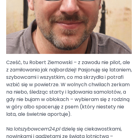
Cześć, tu Robert Ziemowski – z zawodu nie pilot, ale
z zamiłowania jak najbardziej! Pasjonuję się lataniem,
szybowcami i wszystkim, co ma skrzydła i potrafi
wzbić się w powietrze. W wolnych chwilach zerkam
na niebo, śledząc starty i lądowania samolotów, a
gdy nie bujam w obłokach – wybieram się z rodziną
w góry albo spaceruję z psem (który niestety nie
lata, ale świetnie aportuje).
Na
lotszybowcem24.pl
dzielę się ciekawostkami,
nowinkami i gadżetami ze świata lotnictwa –