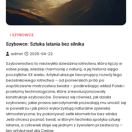
I SZYBOWCE
Szybowce: Sztuka latania bez silnika
admin
2025-04-22
Szybownictwo to niezwykła dziedzina lotnictwa, która łączy w
sobie pasję, wiedzę i harmonię z naturą, a jej historia sięga
początków XX wieku. Artykuł ukazuje fascynujący rozwój tego
bezsilnikowego lotnictwa – od pionierskich prób po
współczesne mistrzostwa świata – podkreślając wkład Polski i
przełomy technologiczne, które zrewolucjonizowały
konstrukcje szybowców. Dowiesz się również, jak działa
szybowiec, jakie prawa aerodynamiki pozwalają mu unosić się
w powietrzu i jak piloci wykorzystują naturalne zjawiska
atmosferyczne, by pokonywać setki kilometrów bez silnika.
Jeśli chcesz poznać świat, w którym technika spotyka sztukę
latania, a człowiek staje się jednym z żywiołem przestworzy –
ten artykuł jest dla Ciebie.