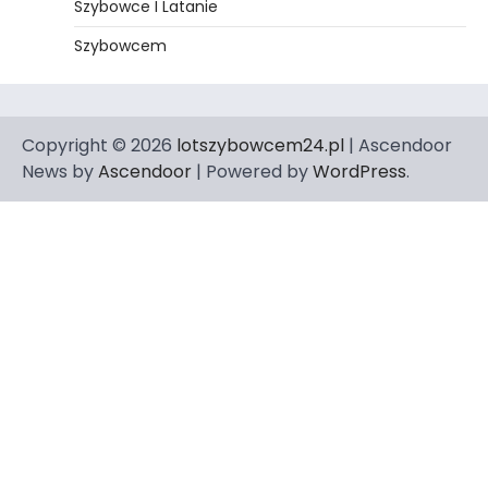
Szybowce I Latanie
Szybowcem
Copyright © 2026
lotszybowcem24.pl
| Ascendoor
News by
Ascendoor
| Powered by
WordPress
.