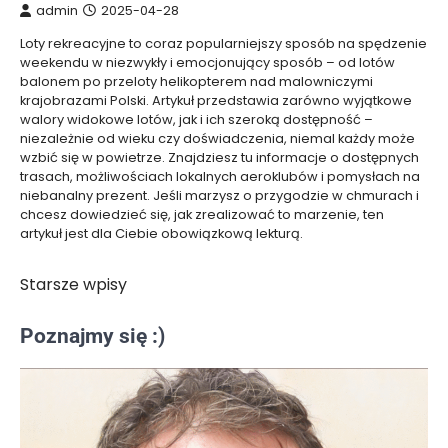
admin
2025-04-28
Loty rekreacyjne to coraz popularniejszy sposób na spędzenie
weekendu w niezwykły i emocjonujący sposób – od lotów
balonem po przeloty helikopterem nad malowniczymi
krajobrazami Polski. Artykuł przedstawia zarówno wyjątkowe
walory widokowe lotów, jak i ich szeroką dostępność –
niezależnie od wieku czy doświadczenia, niemal każdy może
wzbić się w powietrze. Znajdziesz tu informacje o dostępnych
trasach, możliwościach lokalnych aeroklubów i pomysłach na
niebanalny prezent. Jeśli marzysz o przygodzie w chmurach i
chcesz dowiedzieć się, jak zrealizować to marzenie, ten
artykuł jest dla Ciebie obowiązkową lekturą.
Starsze wpisy
Nawigacja
po
Poznajmy się :)
wpisach