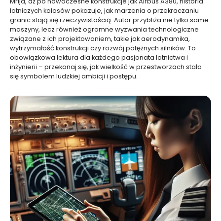
Mrija, aż po nowoczesne konstrukcje jak Airbus A380, historia
lotniczych kolosów pokazuje, jak marzenia o przekraczaniu
granic stają się rzeczywistością. Autor przybliża nie tylko same
maszyny, lecz również ogromne wyzwania technologiczne
związane z ich projektowaniem, takie jak aerodynamika,
wytrzymałość konstrukcji czy rozwój potężnych silników. To
obowiązkowa lektura dla każdego pasjonata lotnictwa i
inżynierii – przekonaj się, jak wielkość w przestworzach stała
się symbolem ludzkiej ambicji i postępu.