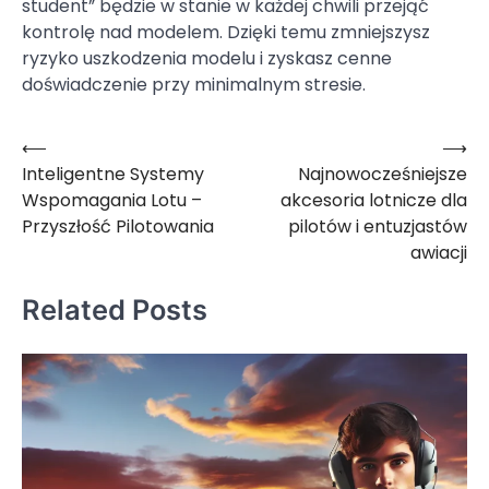
student” będzie w stanie w każdej chwili przejąć
kontrolę nad modelem. Dzięki temu zmniejszysz
ryzyko uszkodzenia modelu i zyskasz cenne
doświadczenie przy minimalnym stresie.
⟵
⟶
Nawigacja
Inteligentne Systemy
Najnowocześniejsze
wpisu
Wspomagania Lotu –
akcesoria lotnicze dla
Przyszłość Pilotowania
pilotów i entuzjastów
awiacji
Related Posts