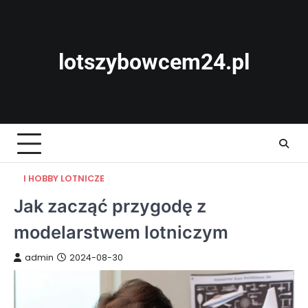
Skip
to
content
lotszybowcem24.pl
I HOBBY LOTNICZE
Jak zacząć przygodę z
modelarstwem lotniczym
admin
2024-08-30