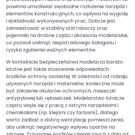
powinna umożliwiać swobodne rozłożenie narzędzi i
elementów konstrukcyjnych, co wpływa na wygodę
i dokładność wykonywanych prac. Dobrze jest
zainwestować w stabilny stół roboczy oraz
pojemniki na drobne części i akcesoria modelarskie,
co pozwoli uniknąć niepotrzebnego bałaganu i
ryzyka zgubienia ważnych elementów.
W kontekście bezpieczeństwa modelarza bardzo
istotne jest także stosowanie odpowiednich
środków ochrony osobistej. W zależności od rodzaju
używanych narzędzi i materiałów, konieczne może
być założenie okularów ochronnych, maseczki
antypyłowej lub rękawiczek. Modelarstwo lotnicze
często wiąże się z pracą z ostrymi narzędziami i
chemikaliami (np. klejami czy farbami), dlatego
warto zadbać o dobrą wentylację pomieszczenia,
aby uniknąć negatywnego wpływu oparów na
zdrowie. Trzymanie środków chemicznych z dala od