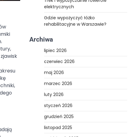
Trek i wypożyczalnie rowerów
elektrycznych
Gdzie wypożyczyć łóżko
rehabilitacyjne w Warszawie?
tów
amiki
Archiwa
.
tury,
lipiec 2026
zjawisk
czerwiec 2026
akresu
maj 2026
ukę
marzec 2026
hniki,
ażdego
luty 2026
styczeń 2026
grudzień 2025
listopad 2025
adają
w