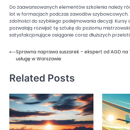
Do zaawansowanych elementów szkolenia należy rów
lot w formacjach podczas zawodów szybowcowych.
zdolności do szybkiego podejmowania decyzji. Kursy 
pozwalają rozwijać tę sztukę do poziomu mistrzowskie
satysfakcjonujące osiąganie coraz dłuższych przelot
⟵
Sprawna naprawa suszarek – ekspert od AGD na
Nawigacja
usługę w Warszawie
wpisu
Related Posts