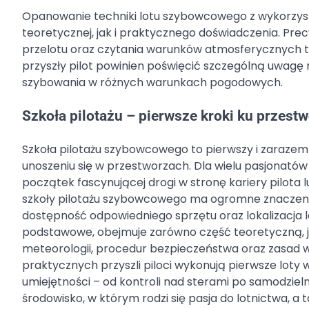
Opanowanie techniki lotu szybowcowego z wykorz
teoretycznej, jak i praktycznego doświadczenia. Pr
przelotu oraz czytania warunków atmosferycznych to
przyszły pilot powinien poświęcić szczególną uwagę 
szybowania w różnych warunkach pogodowych.
Szkoła pilotażu – pierwsze kroki ku przes
Szkoła pilotażu szybowcowego to pierwszy i zaraze
unoszeniu się w przestworzach. Dla wielu pasjonatów
początek fascynującej drogi w stronę kariery pilota
szkoły pilotażu szybowcowego ma ogromne znaczenie –
dostępność odpowiedniego sprzętu oraz lokalizacja lo
podstawowe, obejmuje zarówno część teoretyczną, ja
meteorologii, procedur bezpieczeństwa oraz zasad
praktycznych przyszli piloci wykonują pierwsze lot
umiejętności – od kontroli nad sterami po samodzielne 
środowisko, w którym rodzi się pasja do lotnictwa, a 