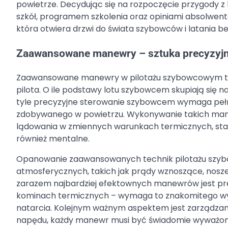
powietrze. Decydując się na rozpoczęcie przygody z
szkół, programem szkolenia oraz opiniami absolwentó
która otwiera drzwi do świata szybowców i latania bez
Zaawansowane manewry – sztuka precyzyj
Zaawansowane manewry w pilotażu szybowcowym to 
pilota. O ile podstawy lotu szybowcem skupiają się na
tyle precyzyjne sterowanie szybowcem wymaga pełn
zdobywanego w powietrzu. Wykonywanie takich manewr
lądowania w zmiennych warunkach termicznych, staw
również mentalne.
Opanowanie zaawansowanych technik pilotażu szy
atmosferycznych, takich jak prądy wznoszące, noszen
zarazem najbardziej efektownych manewrów jest pre
kominach termicznych – wymaga to znakomitego wyczu
natarcia. Kolejnym ważnym aspektem jest zarządzan
napędu, każdy manewr musi być świadomie wyważony,