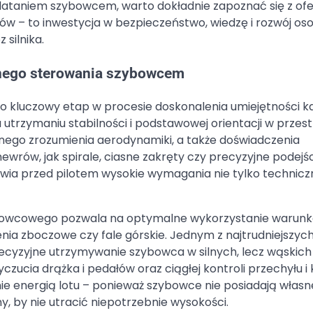
 lataniem szybowcem, warto dokładnie zapoznać się z of
w – to inwestycja w bezpieczeństwo, wiedzę i rozwój oso
 silnika.
nego sterowania szybowcem
kluczowy etap w procesie doskonalenia umiejętności k
 utrzymaniu stabilności i podstawowej orientacji w przestr
ego zrozumienia aerodynamiki, a także doświadczenia
ów, jak spirale, ciasne zakręty czy precyzyjne podejśc
ia przed pilotem wysokie wymagania nie tylko techniczn
bowcowego pozwala na optymalne wykorzystanie warun
ia zboczowe czy fale górskie. Jednym z najtrudniejszych
cyzyjne utrzymywanie szybowca w silnych, lecz wąskich
cia drążka i pedałów oraz ciągłej kontroli przechyłu i
ie energią lotu – ponieważ szybowce nie posiadają włas
 by nie utracić niepotrzebnie wysokości.