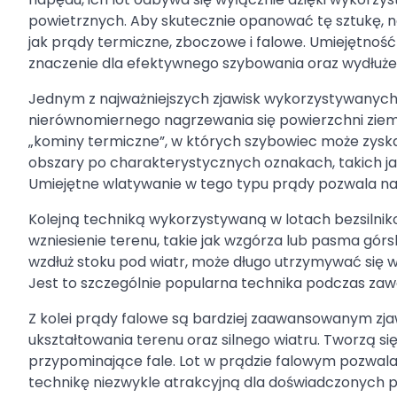
powietrznych. Aby skutecznie opanować tę sztukę, n
jak prądy termiczne, zboczowe i falowe. Umiejętnoś
znaczenie dla efektywnego szybowania oraz wydłużen
Jednym z najważniejszych zjawisk wykorzystywanych
nierównomiernego nagrzewania się powierzchni ziemi 
„kominy termiczne”, w których szybowiec może zyska
obszary po charakterystycznych oznakach, takich j
Umiejętne wlatywanie w tego typu prądy pozwala na w
Kolejną techniką wykorzystywaną w lotach bezsilni
wzniesienie terenu, takie jak wzgórza lub pasma górski
wzdłuż stoku pod wiatr, może długo utrzymywać się 
Jest to szczególnie popularna technika podczas z
Z kolei prądy falowe są bardziej zaawansowanym 
ukształtowania terenu oraz silnego wiatru. Tworzą si
przypominające fale. Lot w prądzie falowym pozwal
technikę niezwykle atrakcyjną dla doświadczonych p