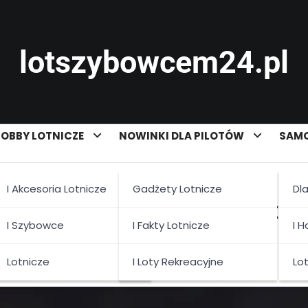
lotszybowcem24.pl
OBBY LOTNICZE
NOWINKI DLA PILOTÓW
SAMO
I Akcesoria Lotnicze
Gadżety Lotnicze
Dl
owego – jak opanować sztuk
I Szybowce
I Fakty Lotnicze
I 
Lotnicze
I Loty Rekreacyjne
Lo