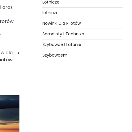
Lotnicze
i oraz
lotnicze
ktorów
Nowinki Dla Pilotów
Samoloty I Technika
.
Szybowce I Latanie
ów dla
⟶
Szybowcem
natów