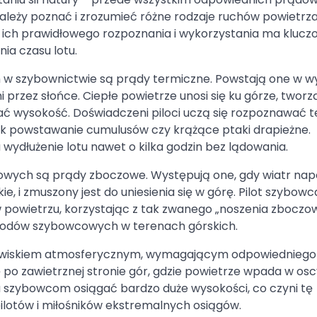
ależy poznać i zrozumieć różne rodzaje ruchów powietrza
ć ich prawidłowego rozpoznania i wykorzystania ma kluc
ia czasu lotu.
 w szybownictwie są prądy termiczne. Powstają one w w
przez słońce. Ciepłe powietrze unosi się ku górze, tworz
ć wysokość. Doświadczeni piloci uczą się rozpoznawać t
ak powstawanie cumulusów czy krążące ptaki drapieżne.
ydłużenie lotu nawet o kilka godzin bez lądowania.
kowych są prądy zboczowe. Występują one, gdy wiatr na
e, i zmuszony jest do uniesienia się w górę. Pilot szybowc
w powietrzu, korzystając z tak zwanego „noszenia zboczo
awodów szybowcowych w terenach górskich.
zjawiskiem atmosferycznym, wymagającym odpowiedniego
ę po zawietrznej stronie gór, gdzie powietrze wpada w osc
a szybowcom osiągać bardzo duże wysokości, co czyni tę
ilotów i miłośników ekstremalnych osiągów.