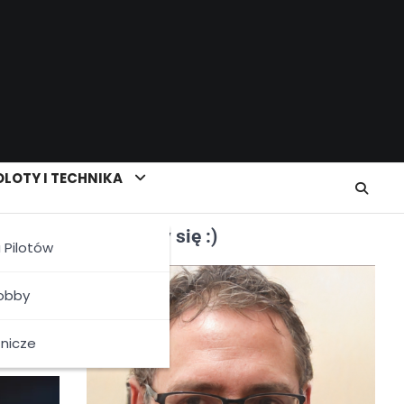
LOTY I TECHNIKA
Poznajmy się :)
a Pilotów
ę
Hobby
tnicze