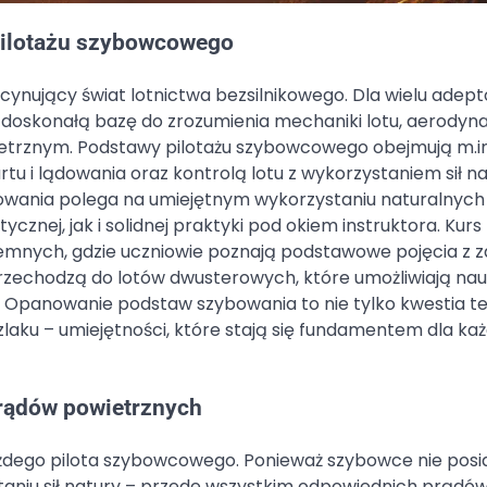
pilotażu szybowcowego
ynujący świat lotnictwa bezsilnikowego. Dla wielu adep
 doskonałą bazę do zrozumienia mechaniki lotu, aerodyn
etrznym. Podstawy pilotażu szybowcowego obejmują m.in
u i lądowania oraz kontrolą lotu z wykorzystaniem sił na
bowania polega na umiejętnym wykorzystaniu naturalnych 
nej, jak i solidnej praktyki pod okiem instruktora. Kurs
emnych, gdzie uczniowie poznają podstawowe pojęcia z z
 przechodzą do lotów dwusterowych, które umożliwiają na
anowanie podstaw szybowania to nie tylko kwestia tec
 szlaku – umiejętności, które stają się fundamentem dla k
 prądów powietrznych
każdego pilota szybowcowego. Ponieważ szybowce nie posi
staniu sił natury – przede wszystkim odpowiednich prądó