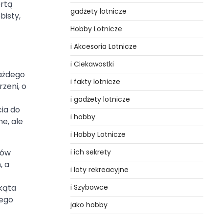
ertą
gadżety lotnicze
bisty,
Hobby Lotnicze
i Akcesoria Lotnicze
i Ciekawostki
ażdego
i fakty lotnicze
zeni, o
i gadżety lotnicze
ia do
i hobby
e, ale
i Hobby Lotnicze
i ich sekrety
ków
, a
i loty rekreacyjne
i Szybowce
 kąta
nego
jako hobby