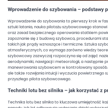
Wprowadzenie do szybowania – podstawy 
Wprowadzenie do szybowania to pierwszy krok w fasc
sztuki latania, nauka pilotażu szybowcowego stanowi
oraz zasad bezpiecznego operowania statkiem powi
zapoznanie się z budową szybowca, procedurami start
takich jak prądy wznoszące i termiczne. Sztuka szy
atmosferycznych, co wymaga zarówno wiedzy teoretycz
szybowcowy zazwyczaj rozpoczyna się od zajęć nazi
aerodynamiki, nawigacji i meteorologii, a następnie
manewrowania szybowcem w kontrolowany sposób. Op
ale także rozwijania intuicji i wyczucia powietrznego
przyszłego pilota szybowcowego.
Techniki lotu bez silnika – jak korzystać z
Technika lotu bez silnika to kluczowa umiejętność 
napędu, ich lot odbywa się wyłącznie dzięki wykorzy