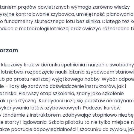
ystaniem prądów powietrznych wymaga zarówno wiedzy
ecyzyjne kontrolowanie szybowca, umiejętność planowania
 fundamenty skutecznego lotu bez silnika. Dlatego też 
nauce o meteorologii lotniczej oraz ćwiczyć różnorodne t
tworzom
m kluczowy krok w kierunku spełnienia marzeń o swobodn
 lotnictwa, rozpoczęcie nauki latania szybowcem stanowi
 lub po prostu realizacji wyjątkowego hobby. Wybór odpow
 liczy się zarówno doświadczenie instruktorów, jak i
tniska. Pierwszy etap szkolenia, znany jako szkolenie
k i praktyczną. Kandydaci uczą się podstaw aerodynami
 wykonywania lotów szybowcowych. Podczas kursów
y w tandemie z instruktorem, zdobywając stopniowo niezb
starty i lądowania. Szkoła pilotażu to nie tylko miejsce n
także poczucie odpowiedzialności i szacunku do żywiołu, jak