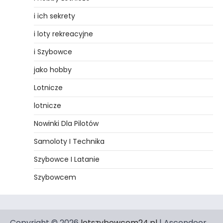
i ich sekrety
i loty rekreacyjne
i Szybowce
jako hobby
Lotnicze
lotnicze
Nowinki Dla Pilotów
Samoloty I Technika
Szybowce I Latanie
Szybowcem
Copyright © 2026
lotszybowcem24.pl
| Ascendoor