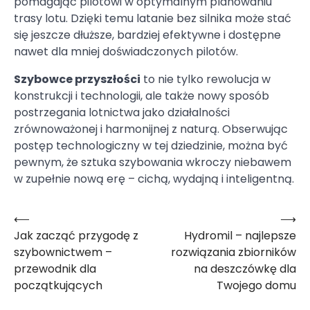
pomagając pilotowi w optymalnym planowaniu
trasy lotu. Dzięki temu latanie bez silnika może stać
się jeszcze dłuższe, bardziej efektywne i dostępne
nawet dla mniej doświadczonych pilotów.
Szybowce przyszłości
to nie tylko rewolucja w
konstrukcji i technologii, ale także nowy sposób
postrzegania lotnictwa jako działalności
zrównoważonej i harmonijnej z naturą. Obserwując
postęp technologiczny w tej dziedzinie, można być
pewnym, że sztuka szybowania wkroczy niebawem
w zupełnie nową erę – cichą, wydajną i inteligentną.
⟵
⟶
Nawigacja
Jak zacząć przygodę z
Hydromil – najlepsze
wpisu
szybownictwem –
rozwiązania zbiorników
przewodnik dla
na deszczówkę dla
początkujących
Twojego domu