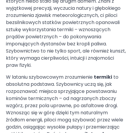
których niebo stało się drugim domem. Znani z
wyjątkowej precyzji, wyczucia natury i głębokiego
zrozumienia zjawisk meteorologicznych, ci piloci
bezsilnikowych statków powietrznych opanowali
sztukę wykorzystania termiki – wznoszących
prądów powietrznych – do pokonywania
imponujących dystansów bez kropli paliwa.
Szybownictwo to nie tylko sport, ale również kunszt,
który wymaga cierpliwości, intuicji i znajomości
praw fizyki.
W lataniu szybowcowym zrozumienie
termiki
to
absolutna podstawa. Szybownicy uczą się, jak
rozpoznawać miejsca sprzyjające powstawaniu
kominów termicznych – od nagrzanych zboczy
wzgórz, przez pola uprawne, po asfaltowe drogi.
Wznosząc się w górę dzięki tym naturalnym
źródłom energii, piloci mogą szybować przez wiele
godzin, osiągając wysokie pułapy i przemierzając