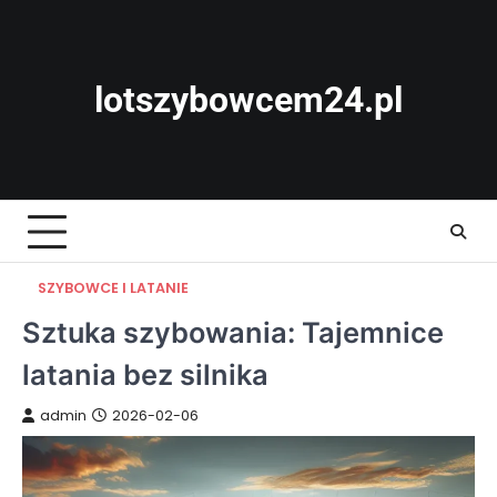
Skip
to
content
lotszybowcem24.pl
SZYBOWCE I LATANIE
Sztuka szybowania: Tajemnice
latania bez silnika
admin
2026-02-06