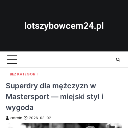
Skip
to
content
lotszybowcem24.pl
BEZ KATEGORII
Superdry dla mężczyzn w
Mastersport — miejski styl i
wygoda
admin
2026-03-02