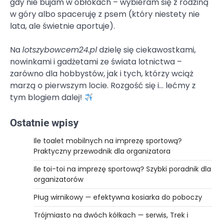
gdy nie bujam w obłokach – wybieram się z rodziną
w góry albo spaceruję z psem (który niestety nie
lata, ale świetnie aportuje).
Na
lotszybowcem24.pl
dzielę się ciekawostkami,
nowinkami i gadżetami ze świata lotnictwa –
zarówno dla hobbystów, jak i tych, którzy wciąż
marzą o pierwszym locie. Rozgość się i… lećmy z
tym blogiem dalej!
Ostatnie wpisy
Ile toalet mobilnych na imprezę sportową?
Praktyczny przewodnik dla organizatora
Ile toi-toi na imprezę sportową? Szybki poradnik dla
organizatorów
Pług wirnikowy — efektywna kosiarka do poboczy
Trójmiasto na dwóch kółkach — serwis, Trek i