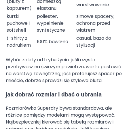
(bluzy z
domieszką
warstwowanie
kapturem)
elastanu
kurtki
poliester,
zimowe spacery,
puchowe i
wypełnienie
ochrona przed
softshell
syntetyczne
wiatrem
t-shirty z
casual, baza do
100% bawełna
nadrukiem
stylizacji
Wybór zależy od trybu życia: jeśli często
przebywasz na świeżym powietrzu, warto postawić
na warstwę zewnętrzną; jeśli preferujesz spacer po
mieście, dobrze sprawdzi się stylowa bluza.
jak dobrać rozmiar i dbać o ubrania
Rozmiarówka Superdry bywa standardowa, ale
różnice pomiędzy modelami mogą występować.
Najbezpieczniej kierować się tabelą rozmiarów i
opisami przy każdym produkcie. Jeśli kupujesz