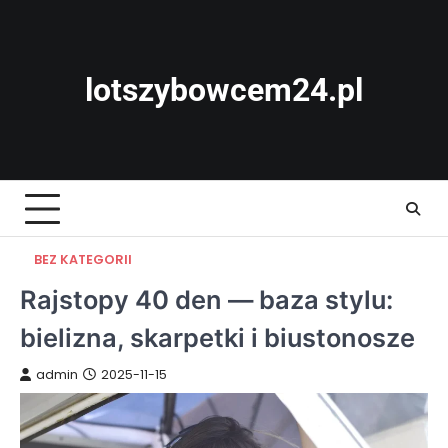
Skip
to
content
lotszybowcem24.pl
BEZ KATEGORII
Rajstopy 40 den — baza stylu:
bielizna, skarpetki i biustonosze
admin
2025-11-15