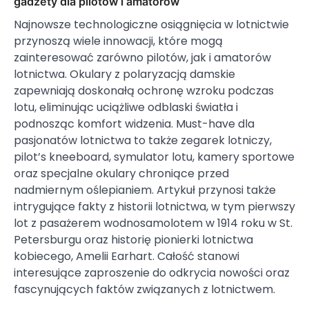
gadżety dla pilotów i amatorów
Najnowsze technologiczne osiągnięcia w lotnictwie
przynoszą wiele innowacji, które mogą
zainteresować zarówno pilotów, jak i amatorów
lotnictwa. Okulary z polaryzacją damskie
zapewniają doskonałą ochronę wzroku podczas
lotu, eliminując uciążliwe odblaski światła i
podnosząc komfort widzenia. Must-have dla
pasjonatów lotnictwa to także zegarek lotniczy,
pilot’s kneeboard, symulator lotu, kamery sportowe
oraz specjalne okulary chroniące przed
nadmiernym oślepianiem. Artykuł przynosi także
intrygujące fakty z historii lotnictwa, w tym pierwszy
lot z pasażerem wodnosamolotem w 1914 roku w St.
Petersburgu oraz historię pionierki lotnictwa
kobiecego, Amelii Earhart. Całość stanowi
interesujące zaproszenie do odkrycia nowości oraz
fascynujących faktów związanych z lotnictwem.