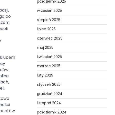
październik 2025
asji,
wrzesień 2025
ogą do
sierpień 2025
uczem
deli
lipiec 2025
czerwiec 2025
o
maj 2025
kwiecień 2025
 klubem
ący
marzec 2025
ędów.
luty 2025
nline
iach,
styczeń 2025
li.
grudzień 2024
stawa
listopad 2024
ności
sjonatów
październik 2024