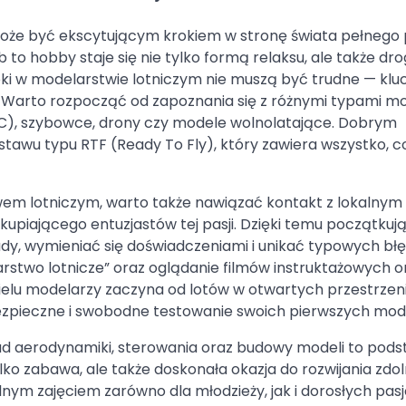
e być ekscytującym krokiem w stronę świata pełnego p
 to hobby staje się nie tylko formą relaksu, ale także dr
roki w modelarstwie lotniczym nie muszą być trudne — kl
 Warto rozpocząć od zapoznania się z różnymi typami mo
(RC), szybowce, drony czy modele wolnolatające. Dobrym
awu typu RTF (Ready To Fly), który zawiera wszystko, c
em lotniczym, warto także nawiązać kontakt z lokalnym
upiającego entuzjastów tej pasji. Dzięki temu początkuj
, wymieniać się doświadczeniami i unikać typowych bł
rstwo lotnicze” oraz oglądanie filmów instruktażowych o
ielu modelarzy zaczyna od lotów w otwartych przestrzen
bezpieczne i swobodne testowanie swoich pierwszych mode
sad aerodynamiki, sterowania oraz budowy modeli to pod
ko zabawa, ale także doskonała okazja do rozwijania zdol
alnym zajęciem zarówno dla młodzieży, jak i dorosłych pa