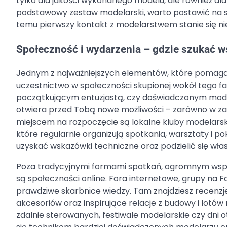
tylko dla jakości wykonanego modelu, ale również dla
podstawowy zestaw modelarski, warto postawić na 
temu pierwszy kontakt z modelarstwem stanie się nie 
Społeczność i wydarzenia – gdzie szukać wsp
Jednym z najważniejszych elementów, które pomagają
uczestnictwo w społeczności skupionej wokół tego fa
początkującym entuzjastą, czy doświadczonym mode
otwiera przed Tobą nowe możliwości – zarówno w zak
miejscem na rozpoczęcie są lokalne kluby modelarskie
które regularnie organizują spotkania, warsztaty i 
uzyskać wskazówki techniczne oraz podzielić się wł
Poza tradycyjnymi formami spotkań, ogromnym wsp
są społeczności online. Fora internetowe, grupy na 
prawdziwe skarbnice wiedzy. Tam znajdziesz recenzj
akcesoriów oraz inspirujące relacje z budowy i lotów
zdalnie sterowanych, festiwale modelarskie czy dni o