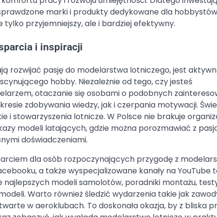
 komfortu pracy i rozwoju umiejętności. Dlatego inwestuj
sprawdzone marki i produkty dedykowane dla hobbystów.
tylko przyjemniejszy, ale i bardziej efektywny.
arcia i inspiracji
 rozwijać pasję do modelarstwa lotniczego, jest aktyw
scynującego hobby. Niezależnie od tego, czy jesteś
larzem, otaczanie się osobami o podobnych zainteres
resie zdobywania wiedzy, jak i czerpania motywacji. Św
 i stowarzyszenia lotnicze. W Polsce nie brakuje organiza
pokazy modeli latających, gdzie można porozmawiać z pasj
asnymi doświadczeniami.
arciem dla osób rozpoczynających przygodę z modela
Facebooku, a także wyspecjalizowane kanały na YouTube t
e najlepszych modeli samolotów, poradniki montażu, test
 modeli. Warto również śledzić wydarzenia takie jak zawo
twarte w aeroklubach. To doskonała okazja, by z bliska p