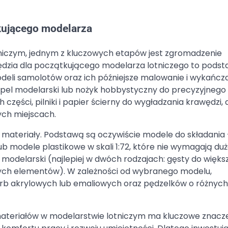
tkującego modelarza
iczym, jednym z kluczowych etapów jest zgromadzenie
zędzia dla początkującego modelarza lotniczego to pods
deli samolotów oraz ich późniejsze malowanie i wykańcza
lpel modelarski lub nożyk hobbystyczny do precyzyjnego
ęści, pilniki i papier ścierny do wygładzania krawędzi, 
ych miejscach.
 materiały. Podstawą są oczywiście modele do składania 
ub modele plastikowe w skali 1:72, które nie wymagają du
 modelarski (najlepiej w dwóch rodzajach: gęsty do więks
nych elementów). W zależności od wybranego modelu,
rb akrylowych lub emaliowych oraz pędzelków o różnych
materiałów w modelarstwie lotniczym ma kluczowe znacze