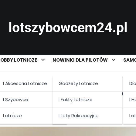
lotszybowcem24.pl
OBBY LOTNICZE
NOWINKI DLA PILOTÓW
SAMO
I Akcesoria Lotnicze
Gadżety Lotnicze
Dl
ak zacząć swoją przygodę z
I Szybowce
I Fakty Lotnicze
I 
Lotnicze
I Loty Rekreacyjne
Lo