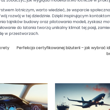
az zobaczyć, jak wygląda modelarstwo lotnicze w prakt
rstwem lotniczym, warto wiedzieć, że wsparcie społecznoś
j rozwój w tej dziedzinie. Dzięki inspirującym kontaktom
nia tajników budowy oraz pilotowania modeli, zyskasz m
iłowanie do latania tworzą unikalny klimat tej pasji, zamie
dę w przestworzach.
krety
Perfekcja certyfikowanej biżuterii – jak wybrać i
b