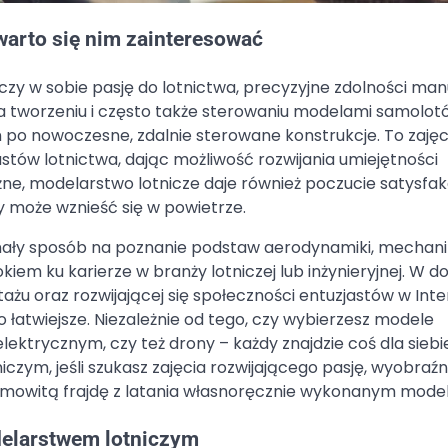
warto się nim zainteresować
czy w sobie pasję do lotnictwa, precyzyjne zdolności ma
 na tworzeniu i często także sterowaniu modelami samolot
po nowoczesne, zdalnie sterowane konstrukcje. To zajęci
stów lotnictwa, dając możliwość rozwijania umiejętności
ne, modelarstwo lotnicze daje również poczucie satysfakc
 może wznieść się w powietrze.
ły sposób na poznanie podstaw aerodynamiki, mechanik
okiem ku karierze w branży lotniczej lub inżynieryjnej. W d
 oraz rozwijającej się społeczności entuzjastów w Inte
łatwiejsze. Niezależnie od tego, czy wybierzesz modele
trycznym, czy też drony – każdy znajdzie coś dla siebie
ym, jeśli szukasz zajęcia rozwijającego pasję, wyobraźni
samowitą frajdę z latania własnoręcznie wykonanym mode
delarstwem lotniczym