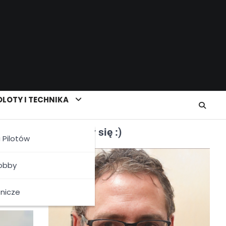
LOTY I TECHNIKA
Poznajmy się :)
a Pilotów
Hobby
tnicze