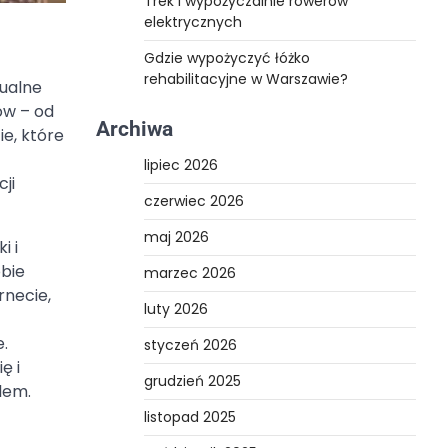
Trek i wypożyczalnie rowerów
elektrycznych
Gdzie wypożyczyć łóżko
rehabilitacyjne w Warszawie?
nualne
ów – od
Archiwa
e, które
lipiec 2026
ji
czerwiec 2026
maj 2026
i i
obie
marzec 2026
rnecie,
luty 2026
.
styczeń 2026
ę i
grudzień 2025
lem.
listopad 2025