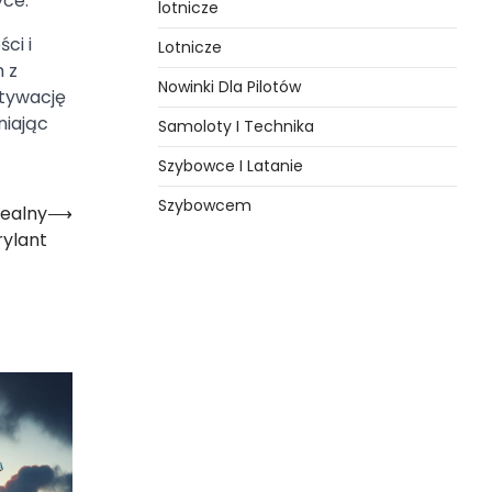
yce.
lotnicze
ci i
Lotnicze
 z
Nowinki Dla Pilotów
otywację
niając
Samoloty I Technika
Szybowce I Latanie
Szybowcem
dealny
⟶
rylant