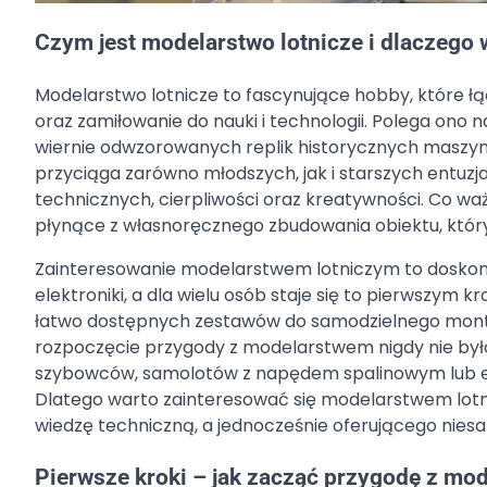
Czym jest modelarstwo lotnicze i dlaczego 
Modelarstwo lotnicze to fascynujące hobby, które łą
oraz zamiłowanie do nauki i technologii. Polega ono
wiernie odwzorowanych replik historycznych maszyn 
przyciąga zarówno młodszych, jak i starszych entuzja
technicznych, cierpliwości oraz kreatywności. Co waż
płynące z własnoręcznego zbudowania obiektu, który
Zainteresowanie modelarstwem lotniczym to doskona
elektroniki, a dla wielu osób staje się to pierwszym kr
łatwo dostępnych zestawów do samodzielnego montażu
rozpoczęcie przygody z modelarstwem nigdy nie było 
szybowców, samolotów z napędem spalinowym lub elek
Dlatego warto zainteresować się modelarstwem lotnicz
wiedzę techniczną, a jednocześnie oferującego nie
Pierwsze kroki – jak zacząć przygodę z mo