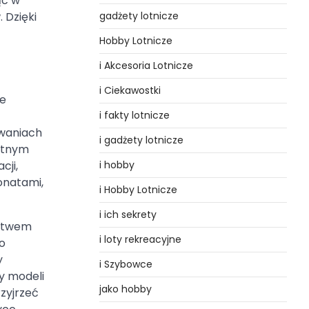
ąc w
 Dzięki
gadżety lotnicze
Hobby Lotnicze
i Akcesoria Lotnicze
i Ciekawostki
ne
i fakty lotnicze
owaniach
i gadżety lotnicze
ietnym
i hobby
cji,
onatami,
i Hobby Lotnicze
i ich sekrety
rstwem
i loty rekreacyjne
o
y
i Szybowce
dy modeli
jako hobby
rzyjrzeć