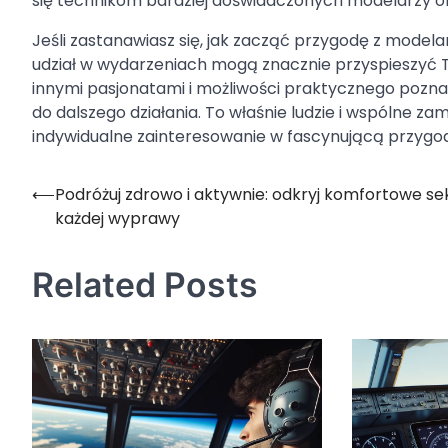
się technikom bardziej doświadczonych modelarzy or
Jeśli zastanawiasz się, jak zacząć przygodę z modela
udział w wydarzeniach mogą znacznie przyspieszyć Twó
innymi pasjonatami i możliwości praktycznego pozna
do dalszego działania. To właśnie ludzie i wspólne zam
indywidualne zainteresowanie w fascynującą przygo
⟵
Podróżuj zdrowo i aktywnie: odkryj komfortowe se
Nawigacja
każdej wyprawy
wpisu
Related Posts