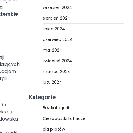
ia
wrzesień 2024
żerskie
sierpień 2024
lipiec 2024
czerwiec 2024
maj 2024
ji
kwiecień 2024
wiających
owacjom
marzec 2024
gii.
luty 2024
i
Kategorie
dór.
Bez kategorii
ększą
dowiska.
Ciekawostki Lotnicze
dla pilotów