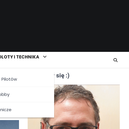
LOTY I TECHNIKA
Poznajmy się :)
a Pilotów
Hobby
tnicze