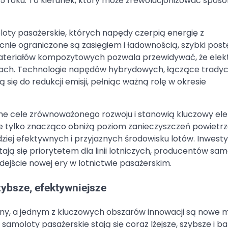
 roku. To kierunek, który może zrewolucjonizować sposób
oty pasażerskie, których napędy czerpią energię z
ie ograniczone są zasięgiem i ładownością, szybki pos
ci materiałów kompozytowych pozwala przewidywać, że ele
latach. Technologie napędów hybrydowych, łączące trady
ą się do redukcji emisji, pełniąc ważną rolę w okresie
alne cele zrównoważonego rozwoju i stanowią kluczowy e
e tylko znacząco obniżą poziom zanieczyszczeń powietrza
ziej efektywnych i przyjaznych środowisku lotów. Inwesty
ają się priorytetem dla linii lotniczych, producentów sa
dejście nowej ery w lotnictwie pasażerskim.
zybsze, efektywniejsze
y, a jednym z kluczowych obszarów innowacji są nowe m
amoloty pasażerskie stają się coraz lżejsze, szybsze i ba