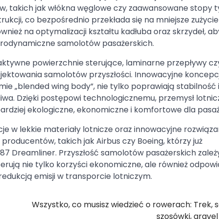
 takich jak włókna węglowe czy zaawansowane stopy ty
kcji, co bezpośrednio przekłada się na mniejsze zużycie 
również na optymalizacji kształtu kadłuba oraz skrzydeł, ab
aerodynamiczne samolotów pasażerskich.
aktywne powierzchnie sterujące, laminarne przepływy cz
jektowania samolotów przyszłości. Innowacyjne koncepcje
ie „blended wing body”, nie tylko poprawiają stabilność 
aliwa. Dzięki postępowi technologicznemu, przemysł lotni
ardziej ekologiczne, ekonomiczne i komfortowe dla pasa
e w lekkie materiały lotnicze oraz innowacyjne rozwiąza
roducentów, takich jak Airbus czy Boeing, którzy już
7 Dreamliner. Przyszłość samolotów pasażerskich zależy
ferują nie tylko korzyści ekonomiczne, ale również odpow
edukcją emisji w transporcie lotniczym.
Wszystko, co musisz wiedzieć o rowerach: Trek, s
szosówki, gravel