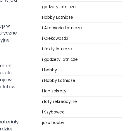
, w jaki
gadżety lotnicze
Hobby Lotnicze
tęp w
i Akcesoria Lotnicze
ktryczne
i Ciekawostki
cyjne
i fakty lotnicze
i gadżety lotnicze
lement
i hobby
, ale
cje w
i Hobby Lotnicze
molotów
i ich sekrety
i loty rekreacyjne
i Szybowce
ateriały
jako hobby
rdziej