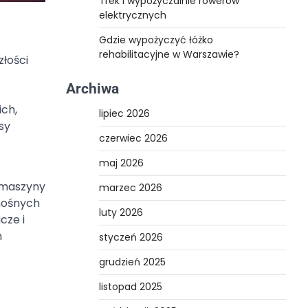
Trek i wypożyczalnie rowerów
elektrycznych
Gdzie wypożyczyć łóżko
rehabilitacyjne w Warszawie?
łości
Archiwa
ch,
lipiec 2026
sy
czerwiec 2026
maj 2026
y maszyny
marzec 2026
nośnych
luty 2026
cze i
h
styczeń 2026
grudzień 2025
listopad 2025
ą