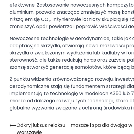
efektywne. Zastosowanie nowoczesnych kompozytów,
aluminium, pozwala znacząco zmniejszyć masę konstru
niższą emisję CO₂. Inżynierowie lotniczy skupiają się 
zmniejszyć opór powietrza i poprawić właściwości 
Nowoczesne technologie w aerodynamice, takie jak 
adaptacyjne skrzydła, otwierają nowe możliwości pro
skrzydła o zwiększonym wydłużeniu lub kadłuby w form
sterowność, ale także redukują hałas oraz zużycie p
szansę stworzyć generację samolotów, które będą b
Z punktu widzenia zrównoważonego rozwoju, inwestycj
aerodynamiczne stają się fundamentem strategii dla p
implementują tę technologię w modelach A350 lub 78
mierze od dalszego rozwoju tych technologii, które o
globalne wyzwania związane z ochroną środowiska i r
⟵
Odkryj luksus relaksu – masaże i spa dla dwojga w
Nawigacja
Warszawie