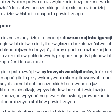
anie zużyciem paliwa oraz zwiększenie bezpieczeństwa lo
łość lotnictwa pasażerskiego staje się coraz bardziej
ozdział w historii transportu powietrznego.
picie
iczne zmiany dzięki rosnącej roli
sztucznej inteligencji 
gie w lotnictwie nie tylko zwiększają bezpieczeństwo lot
okładniejszych decyzji. Systemy oparte na sztucznej inte
ch z czujników pokładowych, prognoz pogody i planów lot
grożeń i ich unikanie.
cie jest rozwój tzw.
cyfrowych współpilotów
, które dz
omagać pilota przy wykonywaniu skomplikowanych ma
snych samolotach pasażerskich testowane są już
tóre minimalizują wpływ błędów ludzkich i zwiększają
 znacząco wpłynąć na przyszłość awiacji, prowadząc do
autonomicznych statków powietrznych.
tia technologii — oznacza to także konieczność zmiany po