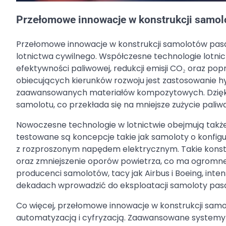
Przełomowe innowacje w konstrukcji samol
Przełomowe innowacje w konstrukcji samolotów pasaż
lotnictwa cywilnego. Współczesne technologie lotnic
efektywności paliwowej, redukcji emisji CO₂ oraz po
obiecujących kierunków rozwoju jest zastosowanie 
zaawansowanych materiałów kompozytowych. Dzięki 
samolotu, co przekłada się na mniejsze zużycie paliwa
Nowoczesne technologie w lotnictwie obejmują takż
testowane są koncepcje takie jak samoloty o konfigu
z rozproszonym napędem elektrycznym. Takie konstru
oraz zmniejszenie oporów powietrza, co ma ogromne z
producenci samolotów, tacy jak Airbus i Boeing, inten
dekadach wprowadzić do eksploatacji samoloty pasaż
Co więcej, przełomowe innowacje w konstrukcji sam
automatyzacją i cyfryzacją. Zaawansowane systemy z