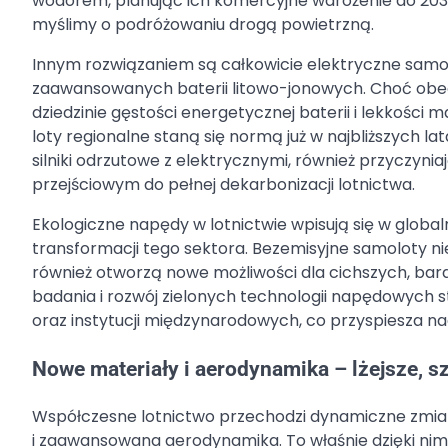
wodorem, planując ich komercyjne wdrożenie do 2035
myślimy o podróżowaniu drogą powietrzną.
Innym rozwiązaniem są całkowicie elektryczne samol
zaawansowanych baterii litowo-jonowych. Choć obecn
dziedzinie gęstości energetycznej baterii i lekkoś
loty regionalne staną się normą już w najbliższych 
silniki odrzutowe z elektrycznymi, również przyczyniaj
przejściowym do pełnej dekarbonizacji lotnictwa.
Ekologiczne napędy w lotnictwie wpisują się w glob
transformacji tego sektora. Bezemisyjne samoloty ni
również otworzą nowe możliwości dla cichszych, bard
badania i rozwój zielonych technologii napędowych st
oraz instytucji międzynarodowych, co przyspiesza na
Nowe materiały i aerodynamika – lżejsze, s
Współczesne lotnictwo przechodzi dynamiczne zmian
i zaawansowana aerodynamika. To właśnie dzięki nim s