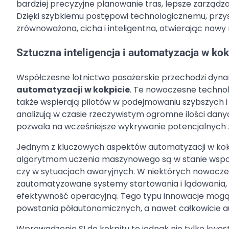
bardziej precyzyjne planowanie tras, lepsze zarządz
Dzięki szybkiemu postępowi technologicznemu, przysz
zrównoważona, cicha i inteligentna, otwierając nowy r
Sztuczna inteligencja i automatyzacja w kok
Współczesne lotnictwo pasażerskie przechodzi dynam
automatyzacji w kokpicie
. Te nowoczesne technolo
także wspierają pilotów w podejmowaniu szybszych i d
analizują w czasie rzeczywistym ogromne ilości dany
pozwala na wcześniejsze wykrywanie potencjalnych za
Jednym z kluczowych aspektów automatyzacji w kokpi
algorytmom uczenia maszynowego są w stanie wsp
czy w sytuacjach awaryjnych. W niektórych nowocze
zautomatyzowane systemy startowania i lądowania, k
efektywność operacyjną. Tego typu innowacje mogą
powstania półautonomicznych, a nawet całkowicie 
Wprowadzenie SI do kokpitu to jednak nie tylko kwes