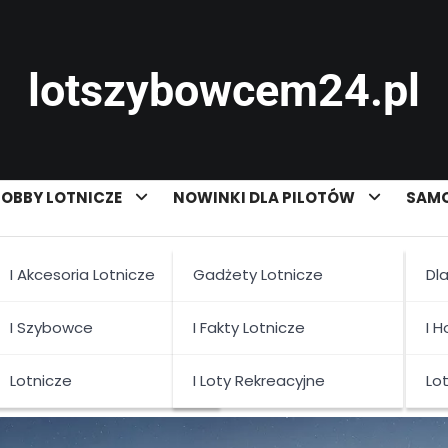
lotszybowcem24.pl
OBBY LOTNICZE
NOWINKI DLA PILOTÓW
SAMO
I Akcesoria Lotnicze
Gadżety Lotnicze
Dl
w lotnictwie: przyszłość
I Szybowce
I Fakty Lotnicze
I 
Lotnicze
I Loty Rekreacyjne
Lo