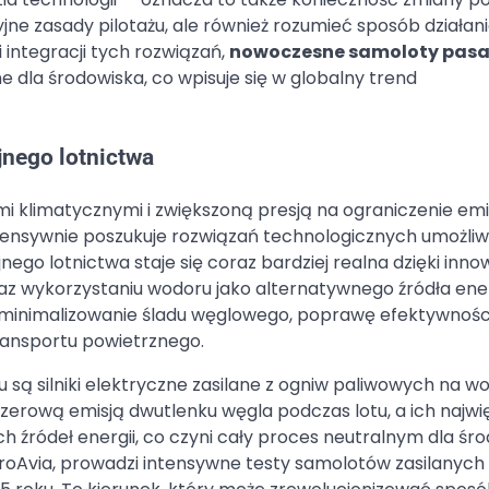
yjne zasady pilotażu, ale również rozumieć sposób działan
 integracji tych rozwiązań,
nowoczesne samoloty pasa
e dla środowiska, co wpisuje się w globalny trend
nego lotnictwa
klimatycznymi i zwiększoną presją na ograniczenie emis
ntensywnie poszukuje rozwiązań technologicznych umożli
ego lotnictwa staje się coraz bardziej realna dzięki inn
 wykorzystaniu wodoru jako alternatywnego źródła ener
zminimalizowanie śladu węglowego, poprawę efektywnośc
ansportu powietrznego.
są silniki elektryczne zasilane z ogniw paliwowych na wo
zerową emisją dwutlenku węgla podczas lotu, a ich najwi
h źródeł energii, co czyni cały proces neutralnym dla śro
 ZeroAvia, prowadzi intensywne testy samolotów zasilanych