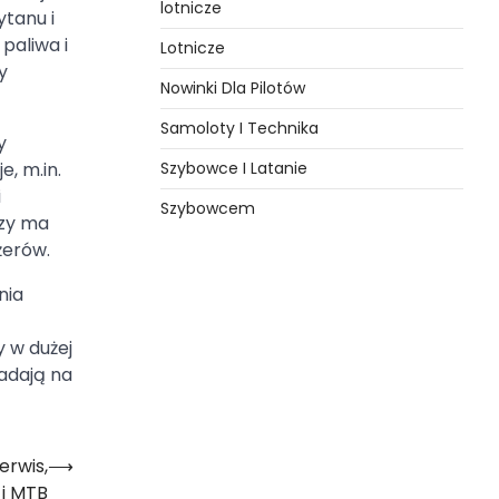
lotnicze
tanu i
paliwa i
Lotnicze
y
Nowinki Dla Pilotów
Samoloty I Technika
y
Szybowce I Latanie
, m.in.
i
Szybowcem
czy ma
żerów.
nia
 w dużej
iadają na
erwis,
⟶
 i MTB