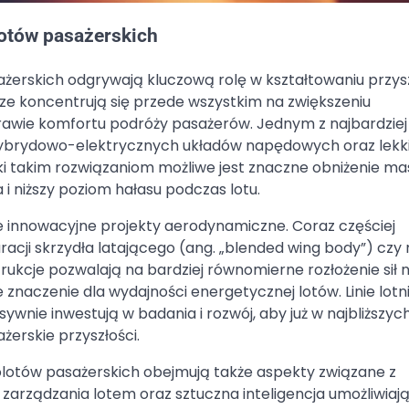
otów pasażerskich
erskich odgrywają kluczową rolę w kształtowaniu przysz
ze koncentrują się przede wszystkim na zwiększeniu
prawie komfortu podróży pasażerów. Jednym z najbardziej
hybrydowo-elektrycznych układów napędowych oraz lekki
takim rozwiązaniom możliwe jest znaczne obniżenie ma
 i niższy poziom hałasu podczas lotu.
e innowacyjne projekty aerodynamiczne. Coraz częściej
racji skrzydła latającego (ang. „blended wing body”) cz
kcje pozwalają na bardziej równomierne rozłożenie sił 
naczenie dla wydajności energetycznej lotów. Linie lotni
sywnie inwestują w badania i rozwój, aby już w najbliższyc
erskie przyszłości.
olotów pasażerskich obejmują także aspekty związane z
arządzania lotem oraz sztuczna inteligencja umożliwiaj