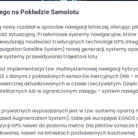
go na Pokładzie Samolotu
 nowy rozdział w sposobie nawigacji lotniczej, oferując p
ość sytuacyjną. Przełomowe systemy nawigacyjne, które t
yższają możliwości tradycyjnych technologii GPS, integ
vigation Satellite System) nowej generacji, systemy opa
e systemy przewidywania trajektorii lotu.
 jest implementacja tzw. multisystemowej nawigacji hybry
SS z danymi z pokładowych sensorów inercyjnych (INS – In
owietrznej aktualizowanych w czasie rzeczywistym. Dzięk
telitarnych lub w ograniczonym zasięgu – system nawig
i prywatnych wyposażanych jest w tzw. systemy opartą 
-Based Augmentation System), takie jak europejski EGNOS 
ycji GPS nawet do poziomu metra. Dla pilotów oznacza 
dowania, nawet na lotniskach pozbawionych kosztownej