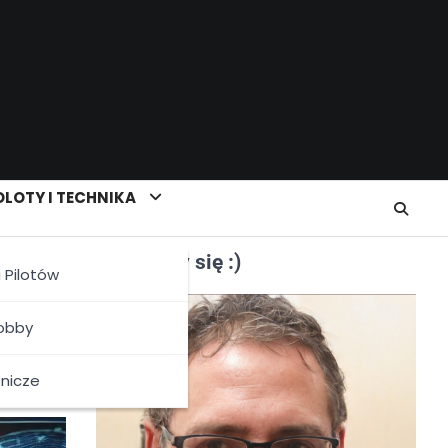
LOTY I TECHNIKA
Poznajmy się :)
a Pilotów
ów w
Hobby
tnicze