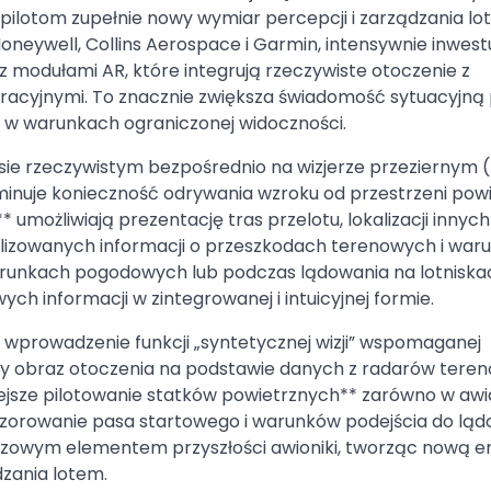
 pilotom zupełnie nowy wymiar percepcji i zarządzania lo
neywell, Collins Aerospace i Garmin, intensywnie inwest
modułami AR, które integrują rzeczywiste otoczenie z
acyjnymi. To znacznie zwiększa świadomość sytuacyjną p
e w warunkach ograniczonej widoczności.
sie rzeczywistym bezpośrednio na wizjerze przeziernym 
minuje konieczność odrywania wzroku od przestrzeni powi
 umożliwiają prezentację tras przelotu, lokalizacji innych
lizowanych informacji o przeszkodach terenowych i war
arunkach pogodowych lub podczas lądowania na lotniska
h informacji w zintegrowanej i intuicyjnej formie.
 wprowadzenie funkcji „syntetycznej wizji” wspomaganej
lny obraz otoczenia na podstawie danych z radarów teren
jsze pilotowanie statków powietrznych** zarówno w awia
dwzorowanie pasa startowego i warunków podejścia do ląd
czowym elementem przyszłości awioniki, tworząc nową e
dzania lotem.