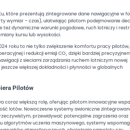
itu, które prezentują zintegrowane dane nawigacyjne w f
y wymiar – czas), ułatwiając pilotom podejmowanie decy
 też dynamiczne warunki pogodowe, ruch lotniczy i restr
miany kursu lub wysokości.
roku to nie tylko zwiększenie komfortu pracy pilotów,
racyjnej i redukcji emisji CO₂ dzięki bardziej precyzyjne
awigacji z sieciami zarządzania ruchem lotniczym nowej
jeszcze większej dokładności i płynności w globalnych
iera Pilotów
a coraz większą rolę, oferując pilotom innowacyjne wspa
ość lotów. Nowoczesne systemy awioniczne zintegrowane
 rzeczywistym, przewidywać potencjalne zagrożenia oraz
aniu algorytmów uczenia maszynowego, systemy wspomaga
warunków atmosferycznych, obciążenia samolotu czy