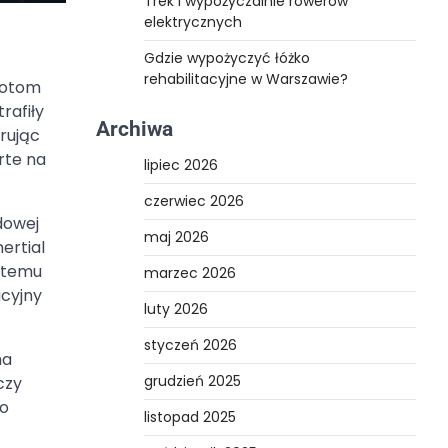
Trek i wypożyczalnie rowerów
elektrycznych
Gdzie wypożyczyć łóżko
rehabilitacyjne w Warszawie?
ilotom
rafiły
Archiwa
rując
rte na
lipiec 2026
czerwiec 2026
dowej
maj 2026
ertial
i temu
marzec 2026
acyjny
luty 2026
styczeń 2026
na
grudzień 2025
czy
to
listopad 2025