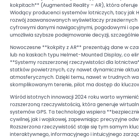
kokpitach** (Augmented Reality – AR), która oferuje
Wiodący producenci systemów lotniczych, tacy jak Ho
rozwój zaawansowanych wyświetlaczy przeziernych z 
cyfrowymi danymi nawigacyjnymi, pogodowymi i oper
umożliwia szybsze podejmowanie decyzji, szczególni
Nowoczesne **kokpity z AR** prezentują dane w cza
lub na kaskach typu Helmet-Mounted Display, co eli
**Systemy rozszerzonej rzeczywistości dla lotnictwa**
statków powietrznych, czy nawet dynamicznie aktua
atmosferycznych. Dzięki temu, nawet w trudnych w
skomplikowanym terenie, pilot ma dostęp do kluczowyc
Wśród istotnych innowacji 2024 roku warto wymienić
rozszerzoną rzeczywistością, która generuje wirtua
systemów GPS. Ta technologia wspiera **bezpiecznie
cywilnej, jak i wojskowej, zapewniając precyzyjne o
Rozszerzona rzeczywistość staje się tym samym klu
interaktywnego, informacyjnego i intuicyjnego zarzą