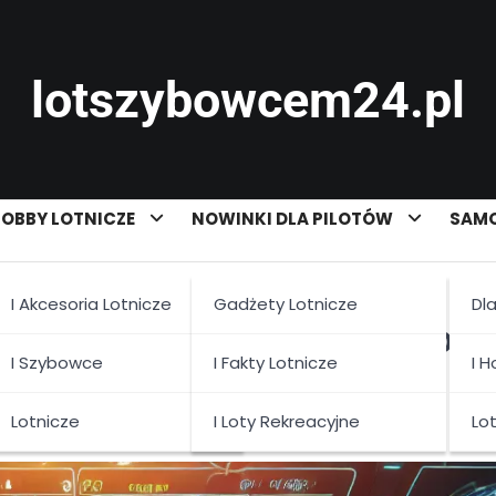
lotszybowcem24.pl
OBBY LOTNICZE
NOWINKI DLA PILOTÓW
SAMO
I Akcesoria Lotnicze
Gadżety Lotnicze
Dl
nice: Co Nowego dla Pilot
I Szybowce
I Fakty Lotnicze
I 
Lotnicze
I Loty Rekreacyjne
Lo