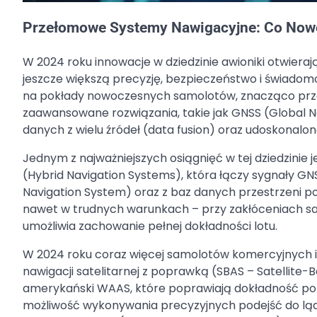
Przełomowe Systemy Nawigacyjne: Co Nowe
W 2024 roku innowacje w dziedzinie awioniki otwierają
jeszcze większą precyzję, bezpieczeństwo i świadom
na pokłady nowoczesnych samolotów, znacząco przew
zaawansowane rozwiązania, takie jak GNSS (Global Na
danych z wielu źródeł (data fusion) oraz udoskonalon
Jednym z najważniejszych osiągnięć w tej dziedzinie
(Hybrid Navigation Systems), która łączy sygnały GN
Navigation System) oraz z baz danych przestrzeni p
nawet w trudnych warunkach – przy zakłóceniach sa
umożliwia zachowanie pełnej dokładności lotu.
W 2024 roku coraz więcej samolotów komercyjnych 
nawigacji satelitarnej z poprawką (SBAS – Satellite
amerykański WAAS, które poprawiają dokładność poz
możliwość wykonywania precyzyjnych podejść do lą