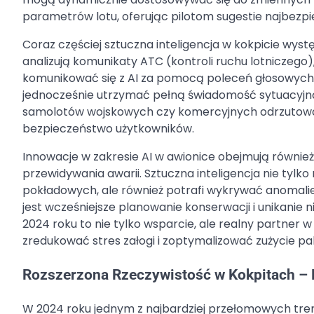
parametrów lotu, oferując pilotom sugestie najbezpie
Coraz częściej sztuczna inteligencja w kokpicie wys
analizują komunikaty ATC (kontroli ruchu lotniczego
komunikować się z AI za pomocą poleceń głosowych, 
jednocześnie utrzymać pełną świadomość sytuacyjną. W
samolotów wojskowych czy komercyjnych odrzutowców
bezpieczeństwo użytkowników.
Innowacje w zakresie AI w awionice obejmują równi
przewidywania awarii. Sztuczna inteligencja nie tylk
pokładowych, ale również potrafi wykrywać anomalie i
jest wcześniejsze planowanie konserwacji i unikanie 
2024 roku to nie tylko wsparcie, ale realny partner
zredukować stres załogi i zoptymalizować zużycie pal
Rozszerzona Rzeczywistość w Kokpitach –
W 2024 roku jednym z najbardziej przełomowych trend