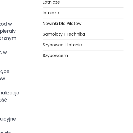
Lotnicze
lotnicze
Nowinki Dla Pilotów
zód w
pierały
Samoloty I Technika
etrznym
Szybowce I Latanie
, w
Szybowcem
jące
ków
malizacja
ość
uicyjne