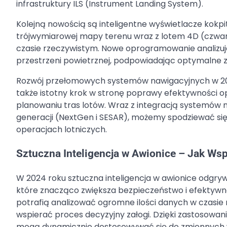
infrastruktury ILS (Instrument Landing System).
Kolejną nowością są inteligentne wyświetlacze kokp
trójwymiarowej mapy terenu wraz z lotem 4D (czwart
czasie rzeczywistym. Nowe oprogramowanie analizuje
przestrzeni powietrznej, podpowiadając optymalne z
Rozwój przełomowych systemów nawigacyjnych w 2024 
także istotny krok w stronę poprawy efektywności ope
planowaniu tras lotów. Wraz z integracją systemów n
generacji (NextGen i SESAR), możemy spodziewać się 
operacjach lotniczych.
Sztuczna Inteligencja w Awionice – Jak Wsp
W 2024 roku sztuczna inteligencja w awionice odgryw
które znacząco zwiększa bezpieczeństwo i efektywn
potrafią analizować ogromne ilości danych w czasie
wspierać proces decyzyjny załogi. Dzięki zastosow
mogą dynamicznie dostosowywać się do zmiennych 