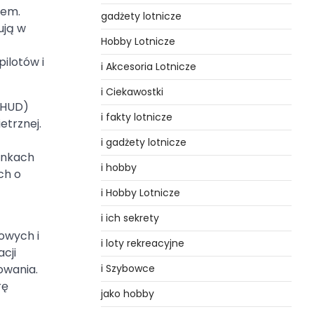
tem.
gadżety lotnicze
ują w
Hobby Lotnicze
ilotów i
i Akcesoria Lotnicze
i Ciekawostki
(HUD)
i fakty lotnicze
etrznej.
i gadżety lotnicze
unkach
i hobby
ch o
i Hobby Lotnicze
i ich sekrety
owych i
i loty rekreacyjne
cji
owania.
i Szybowce
rę
jako hobby