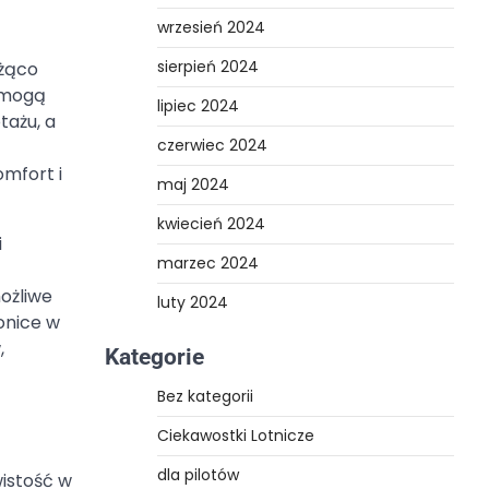
wrzesień 2024
sierpień 2024
eżąco
i mogą
lipiec 2024
tażu, a
czerwiec 2024
mfort i
maj 2024
kwiecień 2024
i
marzec 2024
możliwe
luty 2024
onice w
,
Kategorie
Bez kategorii
Ciekawostki Lotnicze
dla pilotów
wistość w