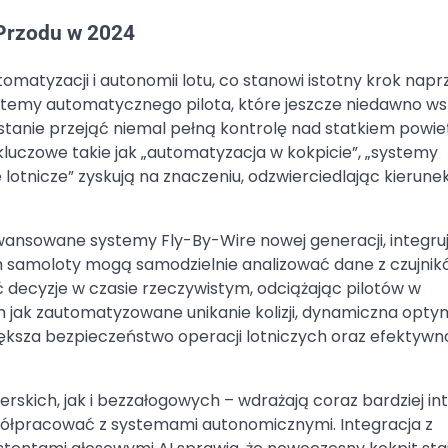
 Przodu w 2024
matyzacji i autonomii lotu, co stanowi istotny krok napr
stemy automatycznego pilota, które jeszcze niedawno ws
w stanie przejąć niemal pełną kontrolę nad statkiem powi
 kluczowe takie jak „automatyzacja w kokpicie”, „systemy
otnicze” zyskują na znaczeniu, odzwierciedlając kierunek
ansowane systemy Fly-By-Wire nowej generacji, integru
nim samoloty mogą samodzielnie analizować dane z czujni
decyzje w czasie rzeczywistym, odciążając pilotów w
h jak zautomatyzowane unikanie kolizji, dynamiczna opty
większa bezpieczeństwo operacji lotniczych oraz efektywn
kich, jak i bezzałogowych – wdrażają coraz bardziej int
współpracować z systemami autonomicznymi. Integracja z