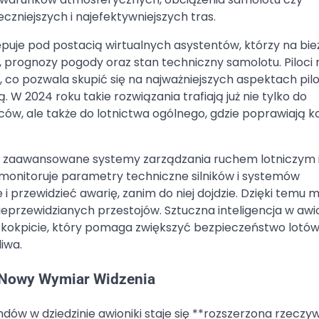
czniejszych i najefektywniejszych tras.
tępuje pod postacią wirtualnych asystentów, którzy na bi
), prognozy pogody oraz stan techniczny samolotu. Piloc
co pozwala skupić się na najważniejszych aspektach pilo
 2024 roku takie rozwiązania trafiają już nie tylko do
, ale także do lotnictwa ogólnego, gdzie poprawiają ko
eż zaawansowane systemy zarządzania ruchem lotniczym 
o monitoruje parametry techniczne silników i systemów
 przewidzieć awarię, zanim do niej dojdzie. Dzięki temu 
nieprzewidzianych przestojów. Sztuczna inteligencja w awi
 w kokpicie, który pomaga zwiększyć bezpieczeństwo lotów
iwa.
 Nowy Wymiar Widzenia
ów w dziedzinie awioniki staje się **rozszerzona rzeczy