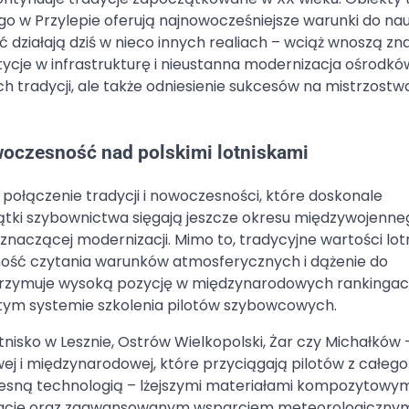
go w Przylepie oferują najnowocześniejsze warunki do nau
 działają dziś w nieco innych realiach – wciąż wnoszą z
tycje w infrastrukturę i nieustanna modernizacja ośrodkó
ch tradycji, ale także odniesienie sukcesów na mistrzost
woczesność nad polskimi lotniskami
ołączenie tradycji i nowoczesności, które doskonale
zątki szybownictwa sięgają jeszcze okresu międzywojenne
y znaczącej modernizacji. Mimo to, tradycyjne wartości lo
tność czytania warunków atmosferycznych i dążenie do
 utrzymuje wysoką pozycję w międzynarodowych rankinga
niętym systemie szkolenia pilotów szybowcowych.
tnisko w Lesznie, Ostrów Wielkopolski, Żar czy Michałków 
j i międzynarodowej, które przyciągają pilotów z całego
esną technologią – lżejszymi materiałami kompozytowym
ację oraz zaawansowanym wsparciem meteorologicznym