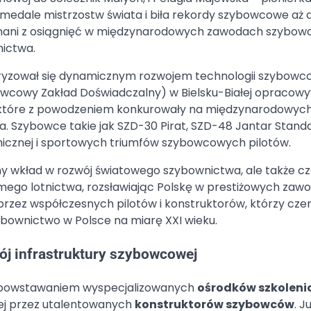
edale mistrzostw świata i biła rekordy szybowcowe aż do
i znani z osiągnięć w międzynarodowych zawodach szybo
ictwa.
kteryzował się dynamicznym rozwojem technologii szybowc
bowcowy Zakład Doświadczalny) w Bielsku-Białej opracowy
, które z powodzeniem konkurowały na międzynarodowyc
. Szybowce takie jak SZD-30 Pirat, SZD-48 Jantar Stand
hnicznej i sportowych triumfów szybowcowych pilotów.
ny wkład w rozwój światowego szybownictwa, ale także cz
mego lotnictwa, rozsławiając Polskę w prestiżowych zawo
przez współczesnych pilotów i konstruktorów, którzy cze
zybownictwo w Polsce na miarę XXI wieku.
ój infrastruktury szybowcowej
 z powstawaniem wyspecjalizowanych
ośrodków szkolen
nej przez utalentowanych
konstruktorów szybowców
. J