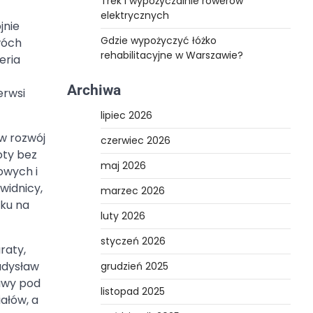
Trek i wypożyczalnie rowerów
elektrycznych
jnie
Gdzie wypożyczyć łóżko
wóch
rehabilitacyjne w Warszawie?
eria
Archiwa
erwsi
lipiec 2026
w rozwój
czerwiec 2026
oty bez
maj 2026
owych i
widnicy,
marzec 2026
oku na
luty 2026
styczeń 2026
raty,
adysław
grudzień 2025
tawy pod
listopad 2025
iałów, a