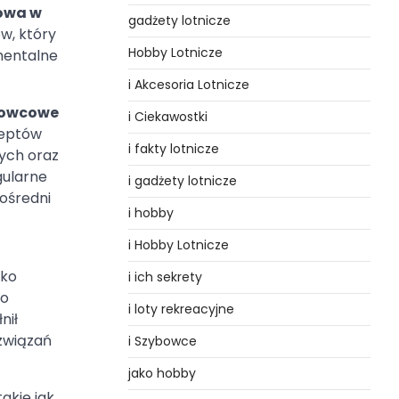
owa w
gadżety lotnicze
w, który
Hobby Lotnicze
mentalne
i Akcesoria Lotnicze
bowcowe
i Ciekawostki
deptów
i fakty lotnicze
ych oraz
gularne
i gadżety lotnicze
ośredni
i hobby
i Hobby Lotnicze
lko
i ich sekrety
ło
i loty rekreacyjne
nił
związań
i Szybowce
jako hobby
akie jak