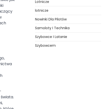
Lotnicze
ki
lotnicze
naczący
w
Nowinki Dla Pilotów
wach
Samoloty I Technika
Szybowce I Latanie
Szybowcem
go,
tnictwa
ch
–
 świata.
i,
, które