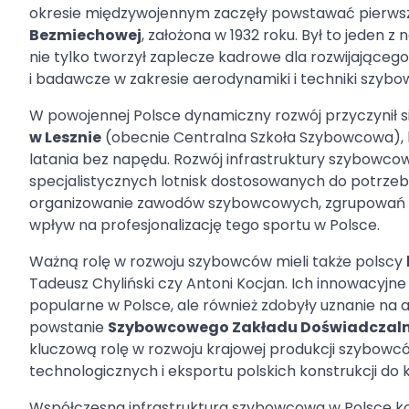
okresie międzywojennym zaczęły powstawać pierwsze 
Bezmiechowej
, założona w 1932 roku. Był to jeden 
nie tylko tworzył zaplecze kadrowe dla rozwijająceg
i badawcze w zakresie aerodynamiki i techniki szybo
W powojennej Polsce dynamiczny rozwój przyczynił si
w Lesznie
(obecnie Centralna Szkoła Szybowcowa), k
latania bez napędu. Rozwój infrastruktury szybow
specjalistycznych lotnisk dostosowanych do potrzeb
organizowanie zawodów szybowcowych, zgrupowań tr
wpływ na profesjonalizację tego sportu w Polsce.
Ważną rolę w rozwoju szybowców mieli także polscy
Tadeusz Chyliński czy Antoni Kocjan. Ich innowacyjne p
popularne w Polsce, ale również zdobyły uznanie n
powstanie
Szybowcowego Zakładu Doświadczalneg
kluczową rolę w rozwoju krajowej produkcji szybowc
technologicznych i eksportu polskich konstrukcji do k
Współczesna infrastruktura szybowcowa w Polsce ko