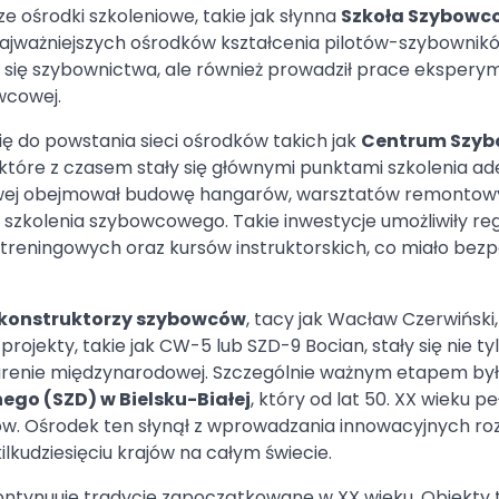
ośrodki szkoleniowe, takie jak słynna
Szkoła Szybowc
z najważniejszych ośrodków kształcenia pilotów-szybownikó
o się szybownictwa, ale również prowadził prace ekspery
wcowej.
ę do powstania sieci ośrodków takich jak
Centrum Szy
tóre z czasem stały się głównymi punktami szkolenia a
cowej obejmował budowę hangarów, warsztatów remontow
 szkolenia szybowcowego. Takie inwestycje umożliwiły re
eningowych oraz kursów instruktorskich, co miało bezp
konstruktorzy szybowców
, tacy jak Wacław Czerwiński,
rojekty, takie jak CW-5 lub SZD-9 Bocian, stały się nie ty
a arenie międzynarodowej. Szczególnie ważnym etapem by
o (SZD) w Bielsku-Białej
, który od lat 50. XX wieku peł
ów. Ośrodek ten słynął z wprowadzania innowacyjnych ro
ilkudziesięciu krajów na całym świecie.
ntynuuje tradycje zapoczątkowane w XX wieku. Obiekty t