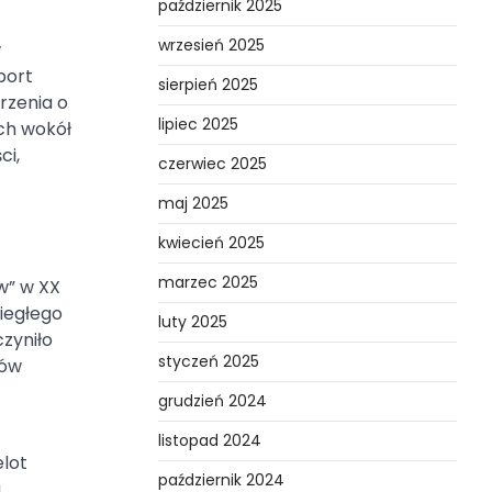
październik 2025
wrzesień 2025
w
port
sierpień 2025
rzenia o
lipiec 2025
ch wokół
ci,
czerwiec 2025
maj 2025
kwiecień 2025
marzec 2025
w” w XX
biegłego
luty 2025
zyniło
styczeń 2025
tów
grudzień 2024
listopad 2024
elot
październik 2024
a