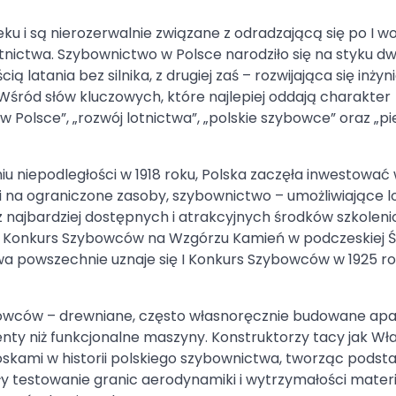
ku i są nierozerwalnie związane z odradzającą się po I wo
tnictwa. Szybownictwo w Polsce narodziło się na styku d
ą latania bez silnika, z drugiej zaś – rozwijająca się inżyni
 Wśród słów kluczowych, które najlepiej oddają charakter
 Polsce”, „rozwój lotnictwa”, „polskie szybowce” oraz „pi
 niepodległości w 1918 roku, Polska zaczęła inwestować 
gi na ograniczone zasoby, szybownictwo – umożliwiające l
 z najbardziej dostępnych i atrakcyjnych środków szkoleni
y Konkurs Szybowców na Wzgórzu Kamień w podczeskiej Ś
a powszechnie uznaje się I Konkurs Szybowców w 1925 r
ybowców – drewniane, często własnoręcznie budowane apa
enty niż funkcjonalne maszyny. Konstruktorzy tacy jak Wł
zgłoskami w historii polskiego szybownictwa, tworząc pods
iały testowanie granic aerodynamiki i wytrzymałości mater