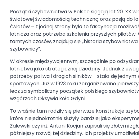
Początki szybownictwa w Polsce sięgają lat 20. XX wie
światowej świadomością techniczną oraz pasją do lo
światów – z jednej strony była to fascynacja możliwości
lotnicza oraz potrzeba szkolenia przyszłych pilotów.
tamtych czasów, znajdują się „historia szybownictwa w
szybownicy”.
W okresie międzywojennym, szczególnie po odzyskaniu
lotnictwa jako strategicznej dziedziny. Jednak z uwa
potrzeby paliwa i drogich silników – stało się jednym
sportowych. Już w 1923 roku zorganizowano pierwsz
lecz za symboliczny początek polskiego szybownictw
wzgórzach Oksywia koło Gdyni.
To właśnie tam rodziły się pierwsze konstrukcje sz
które niejednokrotnie służyły bardziej jako eksperym
Zalewski czy inż. Antoni Kocjan zapisali się złotymi 
późniejszy rozwój tej dziedziny. Ich projekty umożliw