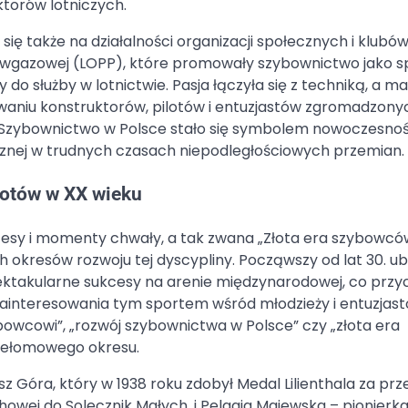
ktorów lotniczych.
ię także na działalności organizacji społecznych i klubó
zeciwgazowej (LOPP), które promowały szybownictwo jako s
 służby w lotnictwie. Pasja łączyła się z techniką, a ma
owaniu konstruktorów, pilotów i entuzjastów zgromadzony
ny. Szybownictwo w Polsce stało się symbolem nowoczesnoś
cznej w trudnych czasach niepodległościowych przemian.
lotów w XX wieku
kcesy i momenty chwały, a tak zwana „Złota era szybowcó
h okresów rozwoju tej dyscypliny. Począwszy od lat 30. u
pektakularne sukcesy na arenie międzynarodowej, co przyc
zainteresowania tym sportem wśród młodzieży i entuzjas
ybowcowi”, „rozwój szybownictwa w Polsce” czy „złota era
zełomowego okresu.
z Góra, który w 1938 roku zdobył Medal Lilienthala za prz
owej do Solecznik Małych, i Pelagia Majewska – pionierk