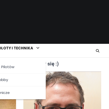
LOTY I TECHNIKA
Poznajmy się :)
a Pilotów
Hobby
tnicze