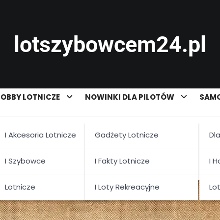
lotszybowcem24.pl
OBBY LOTNICZE
NOWINKI DLA PILOTÓW
SAMO
I Akcesoria Lotnicze
Gadżety Lotnicze
Dl
nictwa w Polsce
I Szybowce
I Fakty Lotnicze
I 
Lotnicze
I Loty Rekreacyjne
Lo