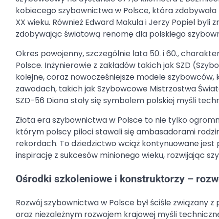
kobiecego szybownictwa w Polsce, która zdobywała m
XX wieku. Również Edward Makula i Jerzy Popiel byl
zdobywając światową renomę dla polskiego szybown
Okres powojenny, szczególnie lata 50. i 60., chara
Polsce. Inżynierowie z zakładów takich jak SZD (Szy
kolejne, coraz nowocześniejsze modele szybowców
zawodach, takich jak Szybowcowe Mistrzostwa Świata
SZD-56 Diana stały się symbolem polskiej myśli tec
Złota era szybownictwa w Polsce to nie tylko ogrom
którym polscy piloci stawali się ambasadorami rodzi
rekordach. To dziedzictwo wciąż kontynuowane jest 
inspirację z sukcesów minionego wieku, rozwijając s
Ośrodki szkoleniowe i konstruktorzy – rozw
Rozwój szybownictwa w Polsce był ściśle związany
oraz niezależnym rozwojem krajowej myśli technicz