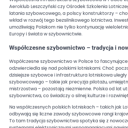
Aeroklub Leszczyński czy Ośrodek Szkolenia Lotnicze
latania szybowcowego, a polscy konstruktorzy – choć
wkład w rozwój tego bezsilnikowego lotnictwa. Inwes
umożliwiają Polakom nie tylko kontynuację wieloletni
Europy i świata w szybownictwie.
Współczesne szybownictwo – tradycja i no
Współczesne szybownictwo w Polsce to fascynujące p
odzwierciedla się nad polskimi lotniskami. Choć poc
dzisiejsze szybowce i infrastruktura lotniskowa uległ
szybowcowego – takie jak precyzja pilotażu, umieję
mistrzostwa – pozostają niezmienne. Polska od lat
szybownictwa, co świadczy o silnej kulturze i rozwi
Na współczesnych polskich lotniskach – takich jak Lo
odbywają się liczne zawody szybowcowe rangi krajowe
To tam tradycja szybownictwa spotyka się z nowocz
systemami elektronicznymi wspomagającymi nawig