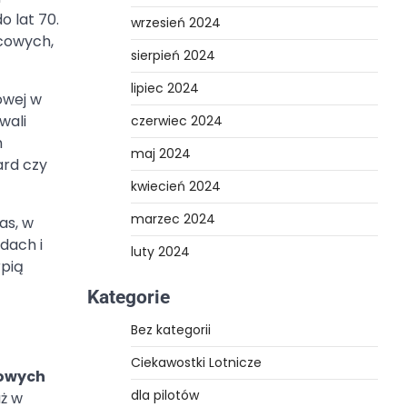
 lat 70.
wrzesień 2024
wcowych,
sierpień 2024
lipiec 2024
owej w
wali
czerwiec 2024
h
maj 2024
ard czy
kwiecień 2024
marzec 2024
as, w
dach i
luty 2024
rpią
Kategorie
Bez kategorii
Ciekawostki Lotnicze
iowych
dla pilotów
uż w