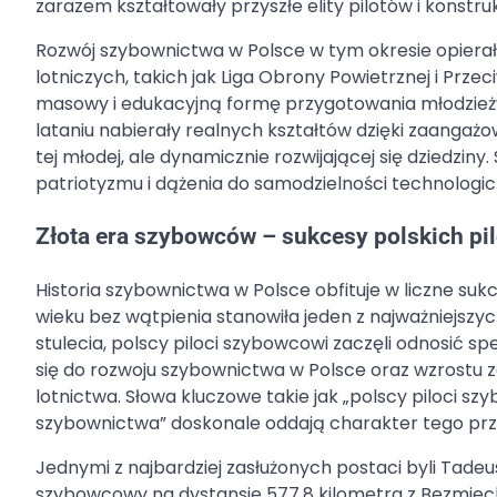
zarazem kształtowały przyszłe elity pilotów i konstru
Rozwój szybownictwa w Polsce w tym okresie opierał s
lotniczych, takich jak Liga Obrony Powietrznej i Pr
masowy i edukacyjną formę przygotowania młodzieży do
lataniu nabierały realnych kształtów dzięki zaangaż
tej młodej, ale dynamicznie rozwijającej się dziedzi
patriotyzmu i dążenia do samodzielności technologi
Złota era szybowców – sukcesy polskich pi
Historia szybownictwa w Polsce obfituje w liczne su
wieku bez wątpienia stanowiła jeden z najważniejszyc
stulecia, polscy piloci szybowcowi zaczęli odnosić s
się do rozwoju szybownictwa w Polsce oraz wzrostu 
lotnictwa. Słowa kluczowe takie jak „polscy piloci sz
szybownictwa” doskonale oddają charakter tego pr
Jednymi z najbardziej zasłużonych postaci byli Tadeus
szybowcowy na dystansie 577,8 kilometra z Bezmiech