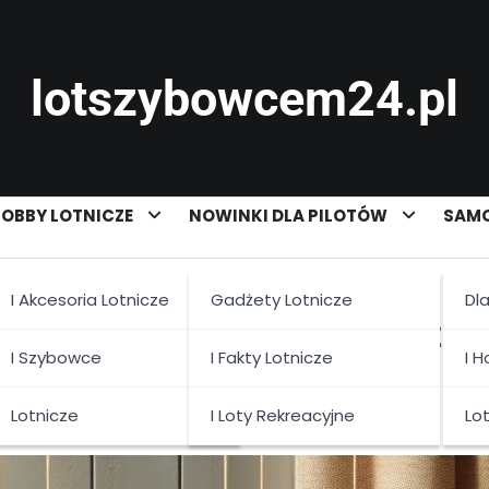
lotszybowcem24.pl
OBBY LOTNICZE
NOWINKI DLA PILOTÓW
SAMO
I Akcesoria Lotnicze
Gadżety Lotnicze
Dl
 na Nowe Mieszkanie: Ozdo
I Szybowce
I Fakty Lotnicze
I 
Lotnicze
I Loty Rekreacyjne
Lo