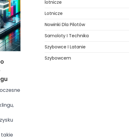
lotnicze
Lotnicze
Nowinki Dla Pilotów
Samoloty I Technika
Szybowce I Latanie
Szybowcem
do
e
ngu
woczesne
lingu,
zysku
e
takie