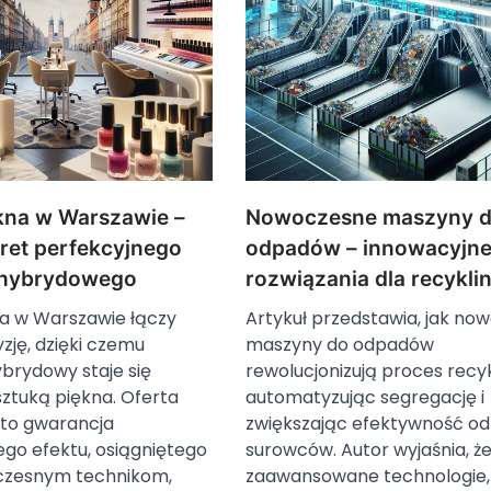
ękna w Warszawie –
Nowoczesne maszyny 
kret perfekcyjnego
odpadów – innowacyjn
 hybrydowego
rozwiązania dla recykli
na w Warszawie łączy
Artykuł przedstawia, jak no
yzję, dzięki czemu
maszyny do odpadów
brydowy staje się
rewolucjonizują proces recyk
ztuką piękna. Oferta
automatyzując segregację i
 to gwarancja
zwiększając efektywność od
go efektu, osiągniętego
surowców. Autor wyjaśnia, ż
czesnym technikom,
zaawansowane technologie, 