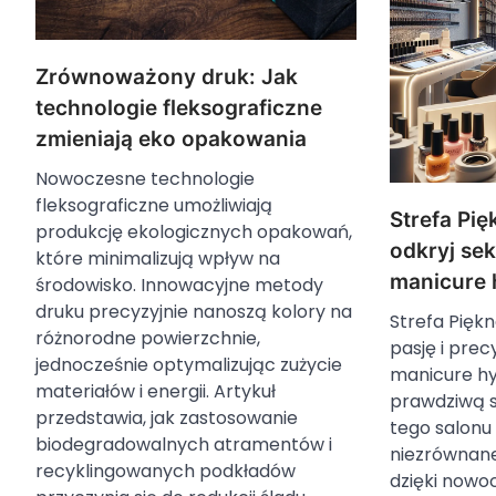
Zrównoważony druk: Jak
technologie fleksograficzne
zmieniają eko opakowania
Nowoczesne technologie
fleksograficzne umożliwiają
Strefa Pi
produkcję ekologicznych opakowań,
odkryj se
które minimalizują wpływ na
manicure
środowisko. Innowacyjne metody
druku precyzyjnie nanoszą kolory na
Strefa Pięk
różnorodne powierzchnie,
pasję i prec
jednocześnie optymalizując zużycie
manicure hy
materiałów i energii. Artykuł
prawdziwą s
przedstawia, jak zastosowanie
tego salonu
biodegradowalnych atramentów i
niezrównane
recyklingowanych podkładów
dzięki nowo