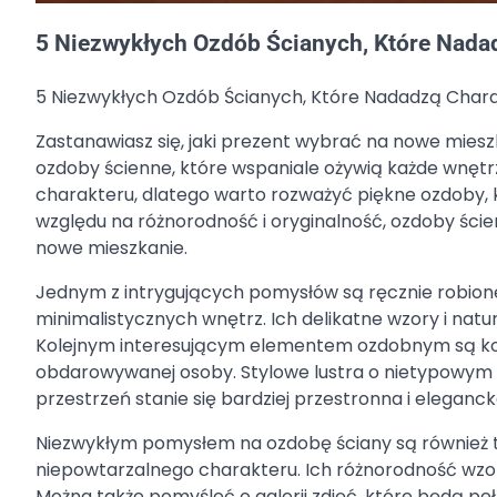
5 Niezwykłych Ozdób Ścianych, Które Nad
5 Niezwykłych Ozdób Ścianych, Które Nadadzą Cha
Zastanawiasz się, jaki prezent wybrać na nowe mies
ozdoby ścienne, które wspaniale ożywią każde wnętr
charakteru, dlatego warto rozważyć piękne ozdoby,
względu na różnorodność i oryginalność, ozdoby ści
nowe mieszkanie.
Jednym z intrygujących pomysłów są ręcznie robion
minimalistycznych wnętrz. Ich delikatne wzory i nat
Kolejnym interesującym elementem ozdobnym są koloro
obdarowywanej osoby. Stylowe lustra o nietypowym k
przestrzeń stanie się bardziej przestronna i eleganck
Niezwykłym pomysłem na ozdobę ściany są również t
niepowtarzalnego charakteru. Ich różnorodność wzor
Można także pomyśleć o galerii zdjęć, które będą peł