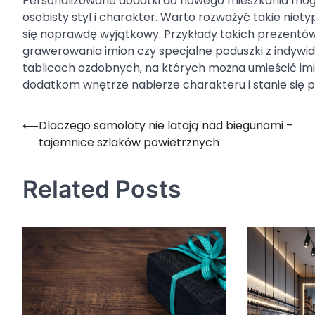
Personalizowane dodatki do nowego mieszkania mog
osobisty styl i charakter. Warto rozważyć takie niet
się naprawdę wyjątkowy. Przykłady takich prezentów 
grawerowania imion czy specjalne poduszki z indyw
tablicach ozdobnych, na których można umieścić imi
dodatkom wnętrze nabierze charakteru i stanie się p
⟵
Dlaczego samoloty nie latają nad biegunami –
Nawigacja
tajemnice szlaków powietrznych
wpisu
Related Posts