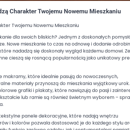
adzą Charakter Twojemu Nowemu Mieszkaniu
rakter Twojemu Nowemu Mieszkaniu
zkanie dla swoich bliskich? Jednym z doskonałych pomysł
ze. Nowe mieszkanie to czas na odnowę i dodanie odrobi
 które nadadzą się doskonały wygląd każdemu domowi. Z
enne cieszą się rosnącą popularnością jako unikatowy pr
e makramy, które idealnie pasują do nowoczesnych,
uralne materiały przynoszą do mieszkania wyjątkowy urok.
we grafiki i plakaty, które nawiązują do pasji i zainte
ształcie lub ramie są również świetnym wyborem – spra
a.
ekstylne panele dekoracyjne, które nadają wnętrzu
ów i kolorów pozwala dostosować je do każdego stylu ara
niły funkcję zarówno ozdoby, jak i sentymentalnej pamiąt