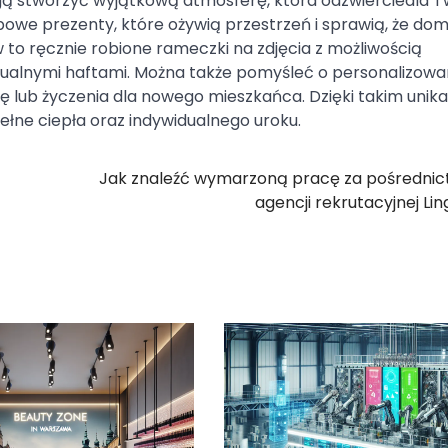
ą stworzyć wyjątkową atmosferę, która odzwierciedla T
ypowe prezenty, które ożywią przestrzeń i sprawią, że dom
to ręcznie robione rameczki na zdjęcia z możliwością
idualnymi haftami. Można także pomyśleć o personalizow
ę lub życzenia dla nowego mieszkańca. Dzięki takim uni
ełne ciepła oraz indywidualnego uroku.
Jak znaleźć wymarzoną pracę za pośredni
agencji rekrutacyjnej Li