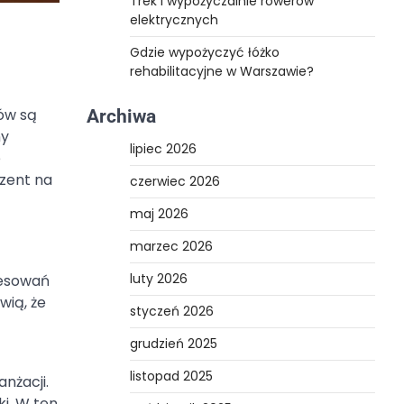
Trek i wypożyczalnie rowerów
elektrycznych
Gdzie wypożyczyć łóżko
rehabilitacyjne w Warszawie?
ów są
Archiwa
ny
lipiec 2026
e
ezent na
czerwiec 2026
maj 2026
marzec 2026
luty 2026
resowań
wią, że
styczeń 2026
grudzień 2025
listopad 2025
nżacji.
ki. W ten