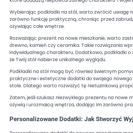
które dodadzą niepowtarzalnego charakteru Twoje
Wybierając podkładki na stół, warto zwrócić uwagę n
zarówno funkcję praktyczną, chroniąc przed zabrudze
ożywiając całe wnętrze.
Rozważając prezent na nowe mieszkanie, warto zast
drewno, kamień czy ceramika. Takie rozwiązania wp
indywidualnego charakteru. Dodatkowo, podkładki o
że Twój stół nabierze unikalnego wyglądu.
Podkładki na stół mogą być również świetnym pomys
praktyczne i estetyczne dodatki do swojego noweg
stole. Dlatego warto rozważyć tę nietuzinkową propo
Zatem, jeśli szukasz niezwykłego prezentu na nowe m
ożywią i urozmaicą wnętrza, dodając im zarówno prak
Personalizowane Dodatki: Jak Stworzyć 