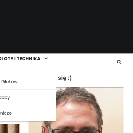
LOTY I TECHNIKA
Poznajmy się :)
a Pilotów
by,
Hobby
tnicze