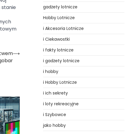
wój
gadżety lotnicze
 stanie
Hobby Lotnicze
anych
i Akcesoria Lotnicze
katowym
i Ciekawostki
i fakty lotnicze
ctwem
⟶
ngobar
i gadżety lotnicze
i hobby
i Hobby Lotnicze
i ich sekrety
i loty rekreacyjne
i Szybowce
jako hobby